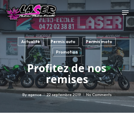
Skip
Men
to
main
Close
content
Menu
Actualité
Permis auto
Permis moto
Promotion
Profitez de nos
remises
By
agence
22 septembre 2019
No Comments