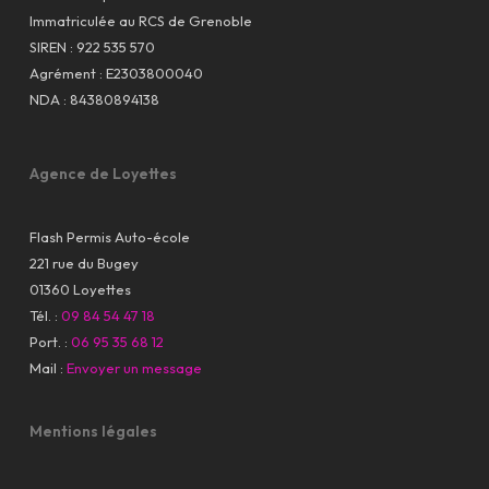
Immatriculée au RCS de Grenoble
SIREN : 922 535 570
Agrément : E2303800040
NDA : 84380894138
Agence de Loyettes
Flash Permis Auto-école
221 rue du Bugey
01360 Loyettes
Tél. :
09 84 54 47 18
Port. :
06 95 35 68 12
Mail :
Envoyer un message
Mentions légales