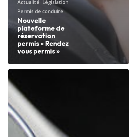
Actualité
Législation
Permis de conduire
Nouvelle
plateforme de
réservation
permis « Rendez
vous permis »
Nouveau
:
la
boîte
automatique
est
arrivée
!